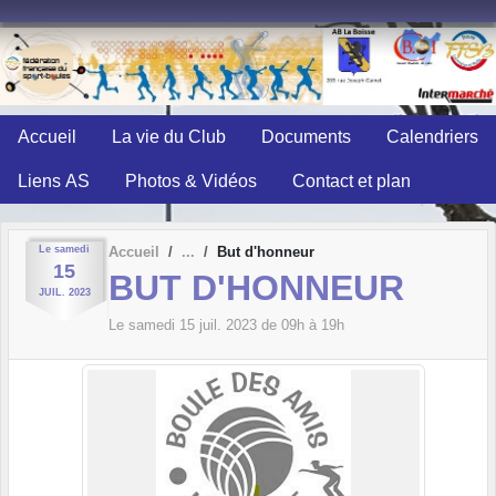
Panneau de gestion des cookies
Accueil
La vie du Club
Documents
Calendriers
Liens AS
Photos & Vidéos
Contact et plan
Le
samedi
Accueil
But d'honneur
15
BUT D'HONNEUR
JUIL.
2023
Le
samedi
15
juil.
2023
de 09h à 19h